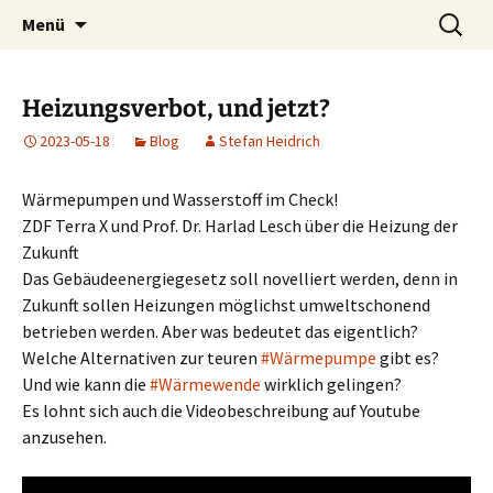
Lauda-Königshofen
Zum
Suchen
Klimaarbeitskreis
Menü
Inhalt
nach:
springen
Heizungsverbot, und jetzt?
2023-05-18
Blog
Stefan Heidrich
Wärmepumpen und Wasserstoff im Check!
ZDF Terra X und Prof. Dr. Harlad Lesch über die Heizung der
Zukunft
Das Gebäudeenergiegesetz soll novelliert werden, denn in
Zukunft sollen Heizungen möglichst umweltschonend
betrieben werden. Aber was bedeutet das eigentlich?
Welche Alternativen zur teuren
#Wärmepumpe
gibt es?
Und wie kann die
#Wärmewende
wirklich gelingen?
Es lohnt sich auch die Videobeschreibung auf Youtube
anzusehen.