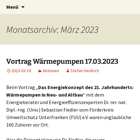
Lauda-Königshofen
Zum
Suchen
Klimaarbeitskreis
Menü
Inhalt
nach:
springen
Monatsarchiv: März 2023
Vortrag Wärmepumpen 17.03.2023
2023-03-18
Aktionen
Stefan Heidrich
Beim Vortrag „
Das Energiekonzept des 21. Jahrhunderts:
Wärmepumpen in Neu- und Altbau
“ mit dem
Energieberater und Energieeffizienzexperten Dr. rer. nat.
Dipl.-Ing. (Univ.) Sebastian Fiedler vom Förderkreis
Umweltschutz Unterfranken (FUU) e.V. waren unglaubliche
160 Zuhörer vor Ort.
Hier die Präsentation von Dr. Fiedler, die er uns