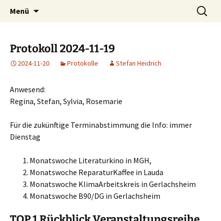
Lauda-Königshofen
Zum
Suchen
Klimaarbeitskreis
Menü
Inhalt
nach:
springen
Protokoll 2024-11-19
2024-11-20
Protokolle
Stefan Heidrich
Anwesend:
Regina, Stefan, Sylvia, Rosemarie
Für die zukünftige Terminabstimmung die Info: immer
Dienstag
Monatswoche Literaturkino in MGH,
Monatswoche ReparaturKaffee in Lauda
Monatswoche KlimaArbeitskreis in Gerlachsheim
Monatswoche B90/DG in Gerlachsheim
TOP 1 Rückblick Veranstaltungsreihe