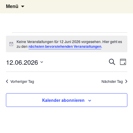
Lauda-Königshofen
Klimaarbeitskreis
Zum
Suchen
Menü
Inhalt
nach:
springen
Veranstaltungen
Keine Veranstaltungen für 12 Juni 2026 vorgesehen. Hier geht es
Hinweis
zu den
nächsten bevorstehenden Veranstaltungen
.
für
Verans
Ver
12.06.2026
Suche
Tag
Ans
Datum
Suche
12
Nav
wählen.
Vorheriger Tag
Nächster Tag
und
Juni
Ansich
Kalender abonnieren
Naviga
2026