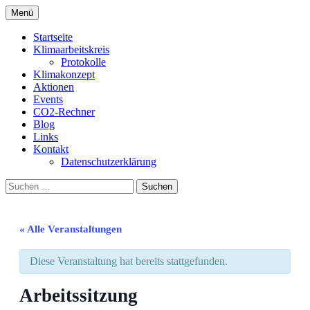
Zum
Menü
Inhalt
Lauda-Königshofen
Klimaarbeitskreis
springen
Startseite
Klimaarbeitskreis
Protokolle
Klimakonzept
Aktionen
Events
CO2-Rechner
Blog
Links
Kontakt
Datenschutzerklärung
Suchen
nach:
« Alle Veranstaltungen
Diese Veranstaltung hat bereits stattgefunden.
Arbeitssitzung